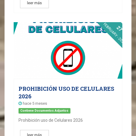
leer más
FEBRUARY - 2026
27
PROHIBICIÓN USO DE CELULARES
2026
hace 5 meses
Contiene Documentos Adjuntos
Prohibición uso de Celulares 2026
leer más