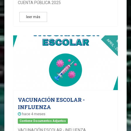
CUENTA PÚBLICA 2025
leer más
01
APRIL - 2026
VACUNACIÓN ESCOLAR -
INFLUENZA
hace 4 meses
Contiene Documentos Adjuntos
VACUNACIÓN ESCOLAR - INFLUENZA