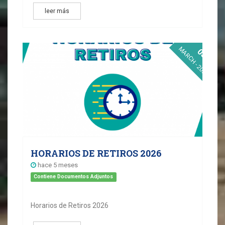
leer más
MARCH - 2026
03
HORARIOS DE RETIROS 2026
hace 5 meses
Contiene Documentos Adjuntos
Horarios de Retiros 2026