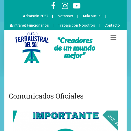
Admisión 2027
|
Notasnet
|
Aula Virtual
|
Intranet Funcionarios
|
Trabaja con Nosotros
|
Contacto
Comunicados Oficiales
19
JULY - 2026