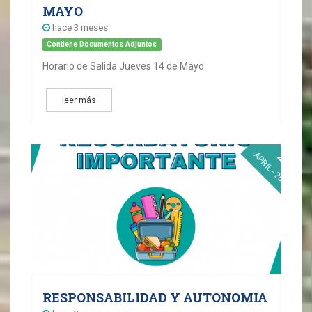
MAYO
hace 3 meses
Contiene Documentos Adjuntos
Horario de Salida Jueves 14 de Mayo
leer más
27
APRIL - 2026
RESPONSABILIDAD Y AUTONOMIA