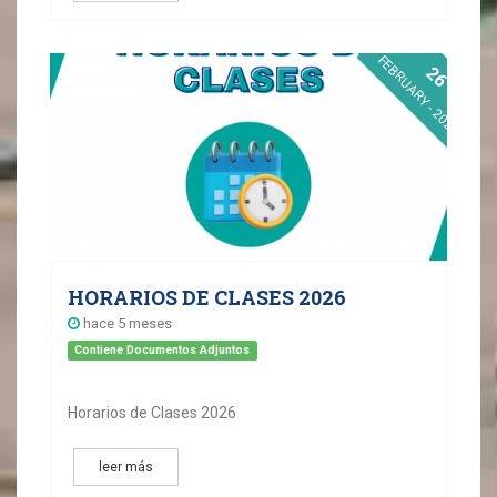
FEBRUARY - 2026
26
HORARIOS DE CLASES 2026
hace 5 meses
Contiene Documentos Adjuntos
Horarios de Clases 2026
leer más