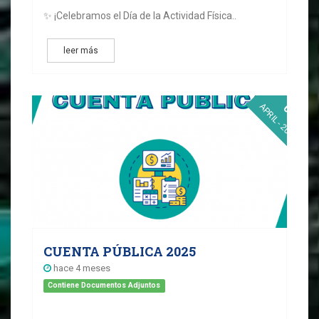
✨ ¡Celebramos el Día de la Actividad Física..
leer más
02
APRIL - 2026
CUENTA PÚBLICA 2025
hace 4 meses
Contiene Documentos Adjuntos