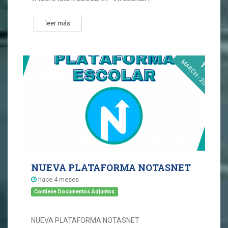
leer más
MARCH - 2026
11
NUEVA PLATAFORMA NOTASNET
hace 4 meses
Contiene Documentos Adjuntos
NUEVA PLATAFORMA NOTASNET