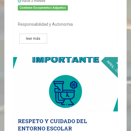
hace 3 meses
Contiene Documentos Adjuntos
Responsabilidad y Autonomia
leer más
24
APRIL - 2026
RESPETO Y CUIDADO DEL
ENTORNO ESCOLAR