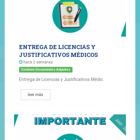
ENTREGA DE LICENCIAS Y
JUSTIFICATIVOS MÉDICOS
hace 2 semanas
Contiene Documentos Adjuntos
Entrega de Licencias y Justificativos Médic..
leer más
14
JULY - 2026