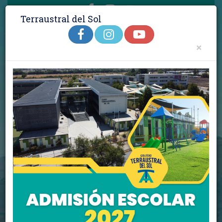
Terraustral del Sol
Admisión 2027
|
Notasnet
|
Aula Virtual
|
Intranet Funcionarios
|
Trabaja con Nosotros
|
Contacto
×