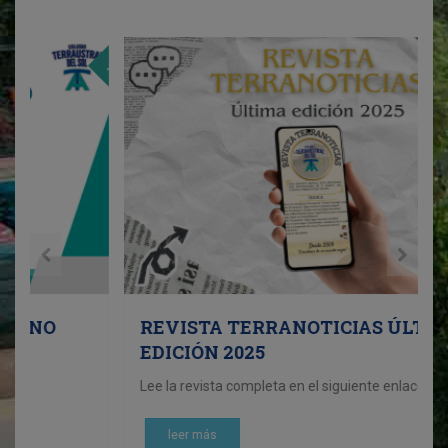
19
0
MAR
JAN
REVISTA TERRANOTICIAS ÚLTIMA
EDICIÓN 2025
Lee la revista completa en el siguiente enlace -----> AQUI
leer más