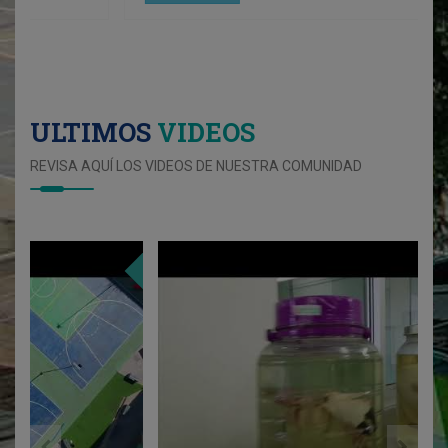
ULTIMOS
VIDEOS
REVISA AQUÍ LOS VIDEOS DE NUESTRA COMUNIDAD
05
0
JUN
JUN