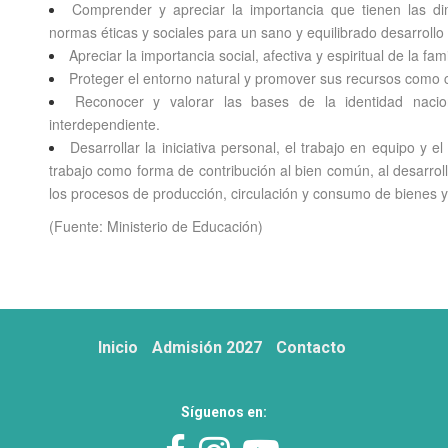
Comprender y apreciar la importancia que tienen las dime
normas éticas y sociales para un sano y equilibrado desarrollo
Apreciar la importancia social, afectiva y espiritual de la fam
Proteger el entorno natural y promover sus recursos como
Reconocer y valorar las bases de la identidad nac
interdependiente.
Desarrollar la iniciativa personal, el trabajo en equipo y 
trabajo como forma de contribución al bien común, al desarroll
los procesos de producción, circulación y consumo de bienes y 
(Fuente: Ministerio de Educación)
Inicio
Admisión 2027
Contacto
Síguenos en: