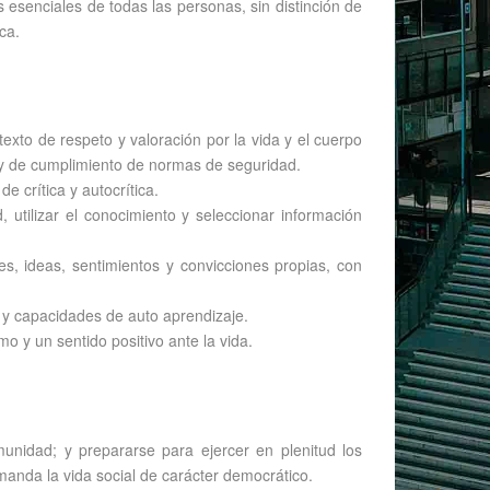
 esenciales de todas las personas, sin distinción de
ca.
texto de respeto y valoración por la vida y el cuerpo
, y de cumplimiento de normas de seguridad.
de crítica y autocrítica.
 utilizar el conocimiento y seleccionar información
es, ideas, sentimientos y convicciones propias, con
d y capacidades de auto aprendizaje.
 y un sentido positivo ante la vida.
munidad; y prepararse para ejercer en plenitud los
anda la vida social de carácter democrático.