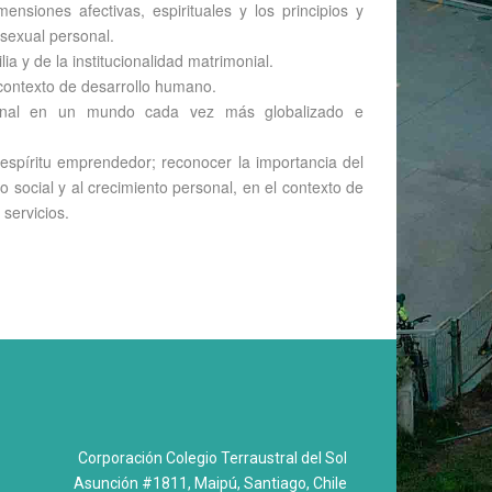
nsiones afectivas, espirituales y los principios y
 sexual personal.
ilia y de la institucionalidad matrimonial.
 contexto de desarrollo humano.
ional en un mundo cada vez más globalizado e
el espíritu emprendedor; reconocer la importancia del
o social y al crecimiento personal, en el contexto de
servicios.
Corporación Colegio Terraustral del Sol
Asunción #1811, Maipú, Santiago, Chile